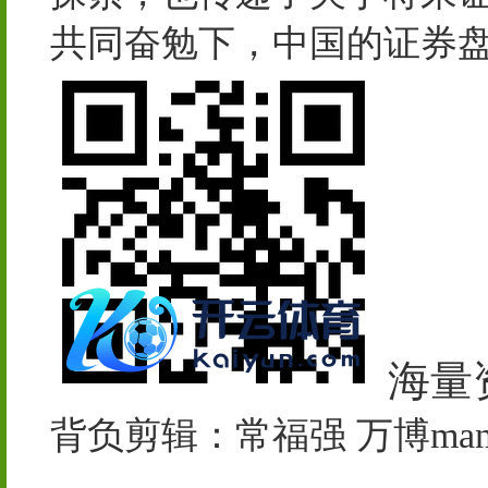
共同奋勉下，中国的证券
海量
背负剪辑：常福强 万博manb