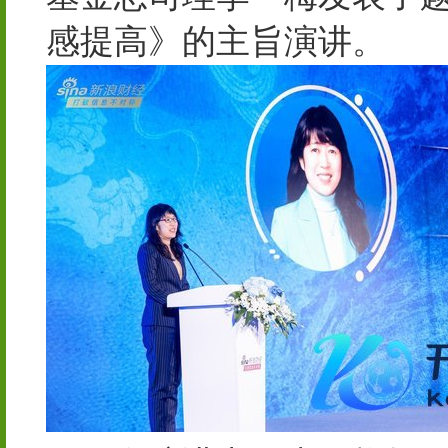
感提高》的主旨演讲。