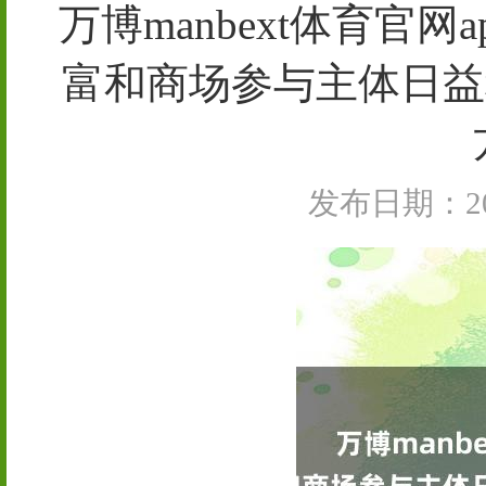
万博manbext体育官
富和商场参与主体日益种种
发布日期：202