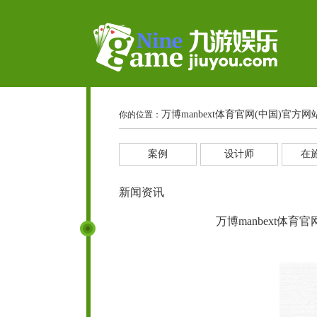
万博manbext体育官网(中国)官方
你的位置：
案例
设计师
在
新闻资讯
万博manbext体育