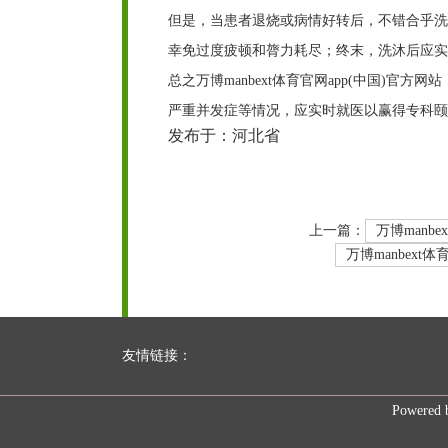
但是，当患者退烧或病情好转后，不错合乎洗
幸免过度疲顿和膂力耗尽；终末，洗沐后应实
总之万博manbext体育官网app(中国
严重并发症等情况，应实时就医以赢得专科颐
发布于：河北省
上一篇：
万博manb
万博manbex
友情链接：
Powered