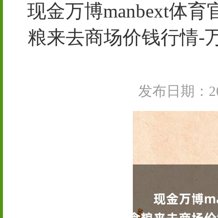
现金万博manbext体育
粮来去商场价钱行情-万博
发布日期：202