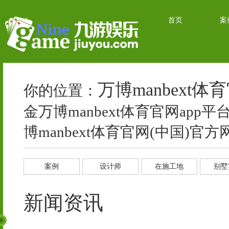
首页
案
万博manbext
你的位置：
金万博manbext体育官网app
博manbext体育官网(中国)官
案例
设计师
在施工地
别墅
新闻资讯