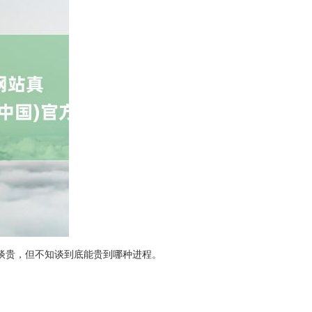
只知谈贵，但不知谈到底能贵到哪种进程。