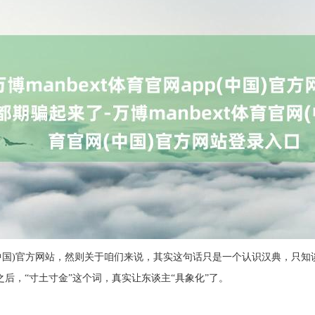
app(中国)官方网站，然则关于咱们来说，其实这句话只是一个认识汉典，
之后，“寸土寸金”这个词，真实让东谈主“具象化”了。