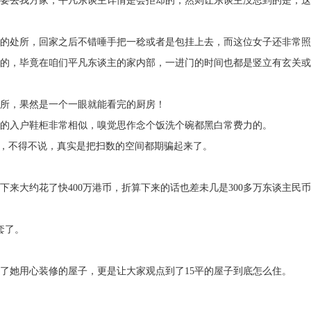
要去我方家，平凡东谈主详情是会拒却的，然则让东谈主没思到的是，这
的处所，回家之后不错唾手把一稔或者是包挂上去，而这位女子还非常照
的，毕竟在咱们平凡东谈主的家内部，一进门的时间也都是竖立有玄关或
所，果然是一个一眼就能看完的厨房！
的入户鞋柜非常相似，嗅觉思作念个饭洗个碗都黑白常费力的。
”，不得不说，真实是把扫数的空间都期骗起来了。
下来大约花了快400万港币，折算下来的话也差未几是300多万东谈主民
套了。
了她用心装修的屋子，更是让大家观点到了15平的屋子到底怎么住。