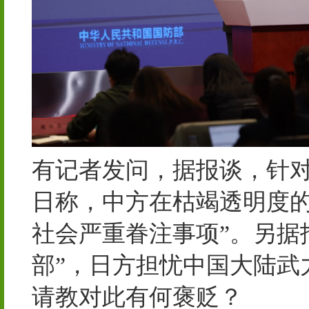
有记者发问，据报谈，针对
日称，中方在枯竭透明度的
社会严重眷注事项”。另据
部”，日方担忧中国大陆武
请教对此有何褒贬？