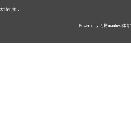
友情链接：
Powered by
万博manbext