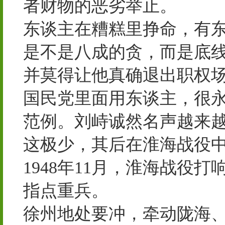
者财物的恶劣举止。
东谈主在糟糕里挣命，有
是不是八成的贪，而是底
并莫得让他真确退出职权
国民党里面用东谈主，很
范例。刘峙诚然名声越来
这极少，其后在淮海战役
1948年11月，淮海战役
指点重兵。
徐州地处要冲，牵动陇海