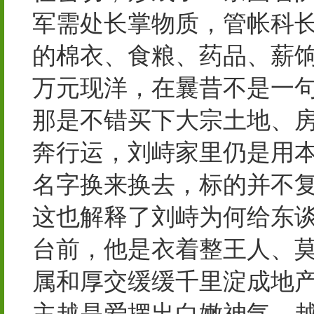
军需处长掌物质，管帐科
的棉衣、食粮、药品、薪
万元现洋，在曩昔不是一
那是不错买下大宗土地、
奔行运，刘峙家里仍是用
名字换来换去，标的并不
这也解释了刘峙为何给东谈
台前，他是衣着整王人、
属和厚交缓缓千里淀成地
主越是爱摆出白嫩神气，