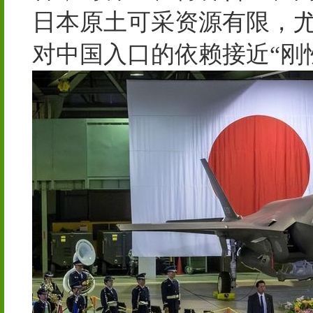
日本原土可采资源有限，
对中国入口的依赖接近“刚