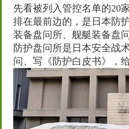
先看被列入管控名单的20
排在最前边的，是日本防
装备盘问所、舰艇装备盘
防护盘问所是日本安全战
问、写《防护白皮书》，给