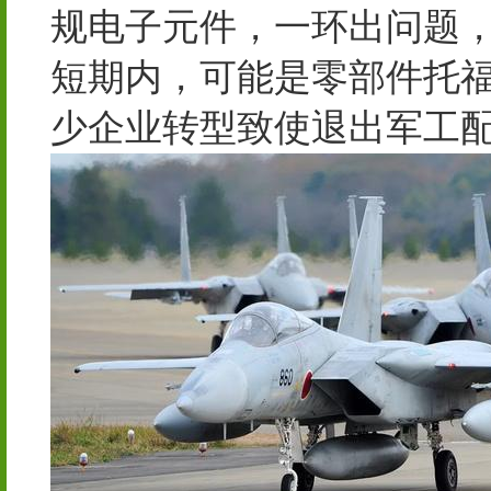
规电子元件，一环出问题
短期内，可能是零部件托
少企业转型致使退出军工