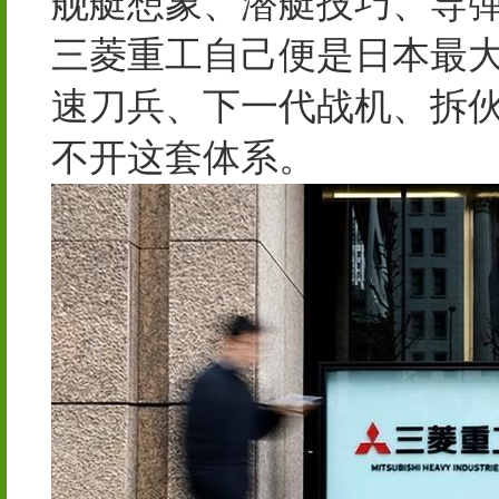
舰艇想象、潜艇技巧、导
三菱重工自己便是日本最大
速刀兵、下一代战机、拆
不开这套体系。