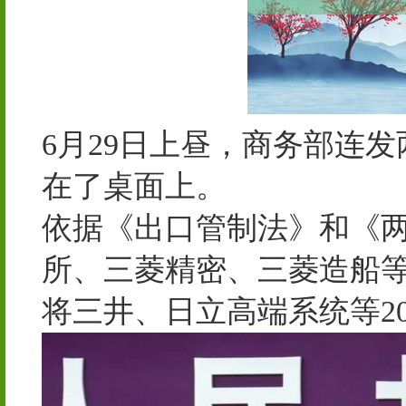
6月29日上昼，商务部连
在了桌面上。
依据《出口管制法》和《
所、三菱精密、三菱造船等
将三井、日立高端系统等2