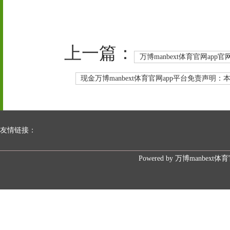
上一篇：
万博manbext体育官网app
现金万博manbext体育官网app平台免责声明
友情链接：
Powered by
万博manbext