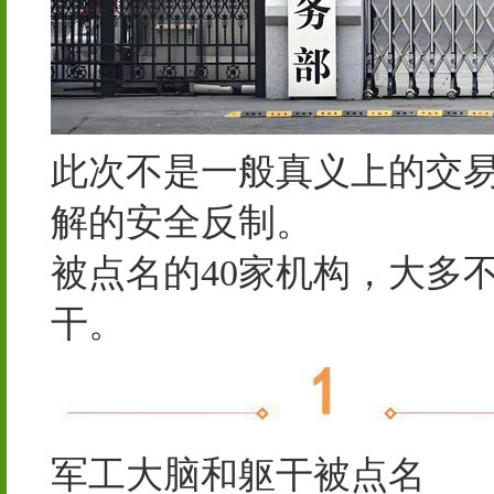
此次不是一般真义上的交易
解的安全反制。
被点名的40家机构，大多
干。
军工大脑和躯干被点名