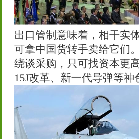
出口管制意味着，相干实
可拿中国货转手卖给它们
绕谈采购，只可找资本更高
15J改革、新一代导弹等