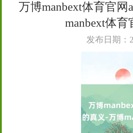
万博manbext体育官
manbext
发布日期：202