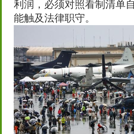
利润，必须对照看制清单
能触及法律职守。