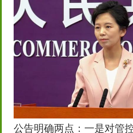
公告明确两点：一是对管