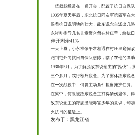
一些叔叔经常在一皆开会，配置了抗日自保队
1935年夏天事后，东北抗日同友军第四军
跟着抗日说明地的壮大，敌东说念主派出几路
永祥则指导几名儿童聚合留在村庄里，给抗日
伸开剩余41%
一天上昼，小永祥像平常相通在村庄里窥伺敌
跑到屯外向抗日自保队敷陈，临了在他的匡助
1938年5月，为了解脱敌东说念主的“挞
三个多月，戎行额外疲惫。为了罢休敌东说念
在一次战役中，何畏主动条件担当掩护任务。
在狱中，何畏被敌东说念主打得鳞伤遍体、鲜
敌东说念主的狞恶没能毒害少年的意识，却加
火抗日的征途上。
发布于：黑龙江省