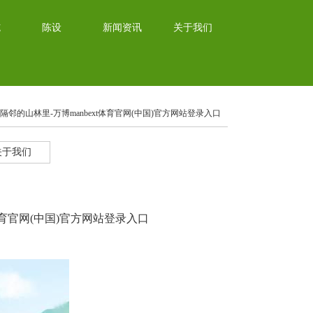
施
陈设
新闻资讯
关于我们
隔邻的山林里-万博manbext体育官网(中国)官方网站登录入口
关于我们
体育官网(中国)官方网站登录入口