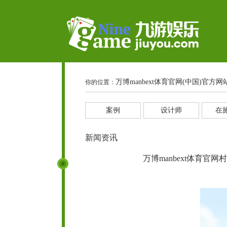
万博manbext体育官网(中国)官方
你的位置：
案例
设计师
在
新闻资讯
万博manbext体育官