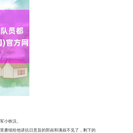
军小铁汉。
庄里赓续给他讲抗日意旨的郭叔和满叔不见了，剩下的