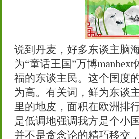
说到丹麦，好多东谈主脑
为“童话王国”万博manbe
福的东谈主民。这个国度
为高。有关词，鲜为东谈
里的地皮，面积在欧洲排
是低调地强调我方是个小
并不是贪念论的精巧移交