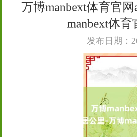
万博manbext体育官
manbext
发布日期：202