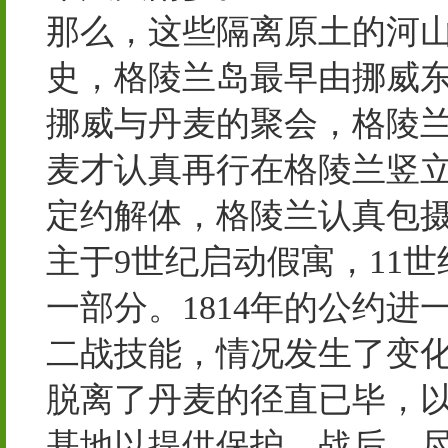
那么，这些隔离原土的河
史，格陵兰岛最早由挪威东谈
挪威与丹麦的聚会，格陵兰
麦才认真再行在格陵兰竖立
定约解体，格陵兰认真包
主于9世纪启动假寓，11世
一部分。1814年的公约
二战技能，情况发生了变化
脱离了丹麦的径直已毕，
基地以提供保护。战后，