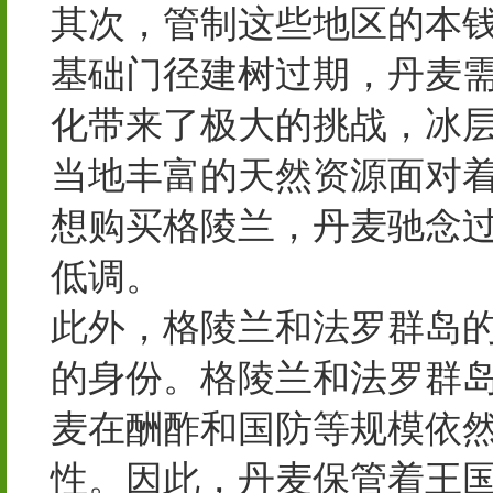
其次，管制这些地区的本
基础门径建树过期，丹麦
化带来了极大的挑战，冰
当地丰富的天然资源面对
想购买格陵兰，丹麦驰念
低调。
此外，格陵兰和法罗群岛
的身份。格陵兰和法罗群
麦在酬酢和国防等规模依
性。因此，丹麦保管着王