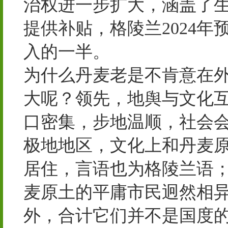
治权进一步扩大，涵盖了
提供补贴，格陵兰2024
入的一半。
为什么丹麦老是不肯意在
大呢？领先，地舆与文化
口密集，步地温顺，社会
极地地区，文化上和丹麦
居住，言语也为格陵兰语
麦原土的平庸市民迥然相
外，合计它们并不是国度