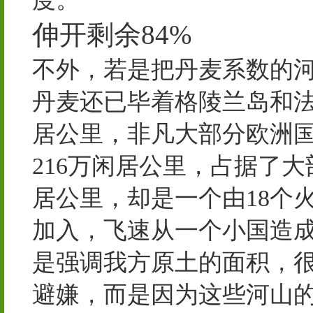
伸开剩余84%
不外，若是把丹麦系数的
丹麦还已毕着格陵兰岛和法
居公里，非凡大部分欧洲
216万闲居公里，占据了大
居公里，却是一个由18个
加入，飞速从一个小国造
是强调我方原土的面积，
避嫌，而是因为这些河山