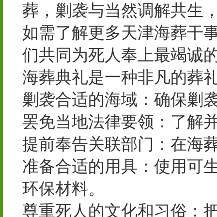
葬，剿袭与当然调解共生
如需了解更多天津海葬干
们共同为死人奉上最竭诚
海葬典礼是一种非凡的葬
剿袭合适的海域：确保剿
罢免当地法律要领：了解
提前奉告关联部门：在海
准备合适的用具：使用可
环保材料。
尊重死人的文化和习俗：