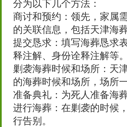
分为以下几个方法：
商讨和预约：领先，家属
的关联信息，包括天津海
提交恳求：填写海葬恳求
释注解、身份诠释注解等
剿袭海葬时候和场所：天
的海葬时候和场所，场所
准备典礼：为死人准备海
进行海葬：在剿袭的时候
行告别。