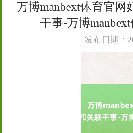
万博manbext体育
干事-万博manbe
发布日期：202