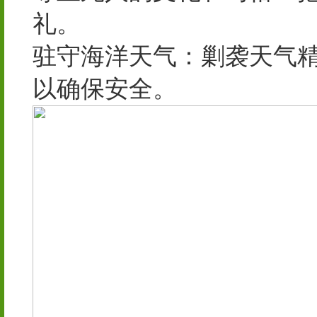
礼。
驻守海洋天气：剿袭天气精致
以确保安全。