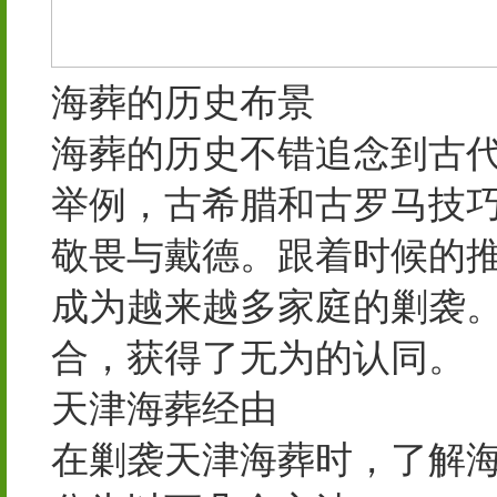
海葬的历史布景
海葬的历史不错追念到古
举例，古希腊和古罗马技
敬畏与戴德。跟着时候的
成为越来越多家庭的剿袭
合，获得了无为的认同。
天津海葬经由
在剿袭天津海葬时，了解