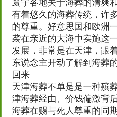
寰宇各地关于海葬的清爽
有着悠久的海葬传统，许
的尊重。好意思国和欧洲
袭在亲近的大海中实施这
发展，非常是在天津，跟
东说念主开动了解到海葬
回来
天津海葬不单是是一种殡
津海葬经由、价钱偏激背
海葬在赐与死人尊重的同