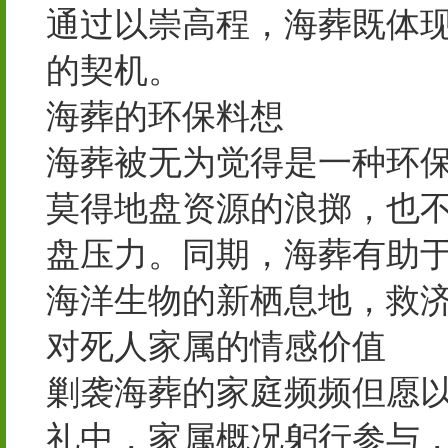
通过以崇高程，海葬既体
的契机。
海葬的环保料想
海葬被无为觉得是一种环
莫得地盘资源的浪掷，也
盘压力。同期，海葬有助
海洋生物的新栖息地，救
对死人家属的情感价值
剿袭海葬的家庭频频但愿
礼中，家属概况躬行参与