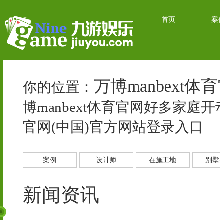
首页
案
万博manbext
你的位置：
博manbext体育官网好多家庭
官网(中国)官方网站登录入口
案例
设计师
在施工地
别墅
新闻资讯