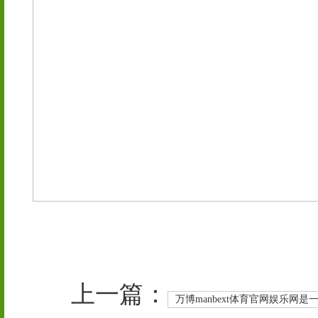
上一篇：
万博manbext体育官网娱乐网是