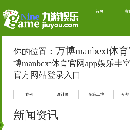
首页
案
万博manbext
你的位置：
博manbext体育官网app娱乐
官方网站登录入口
案例
设计师
在施工地
别墅
新闻资讯