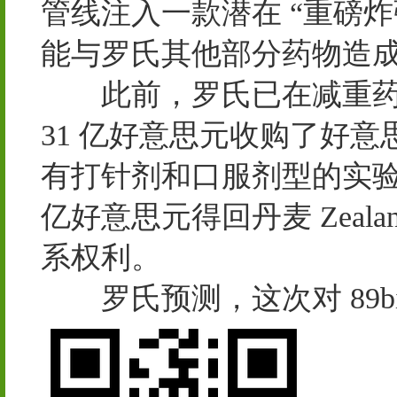
管线注入一款潜在 “重磅
能与罗氏其他部分药物造
此前，罗氏已在减重药物领域
31 亿好意思元收购了好意思国制
有打针剂和口服剂型的实验性减
亿好意思元得回丹麦 Zeala
系权利。
罗氏预测，这次对 89bio