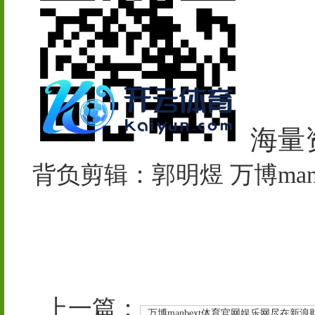
海量
背负剪辑：郭明煜 万博manb
上一篇：
万博manbext体育官网娱乐网尽在新浪财