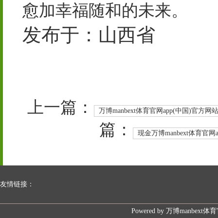
愈加幸福随和的未来。
发布于：山西省
上一篇：
万博manbext体育官网app(中国)官
篇：
现金万博manbext体育官
友情链接：
Powered by
万博manbext