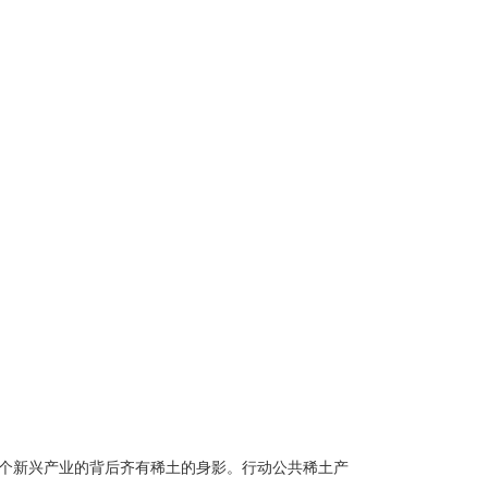
每个新兴产业的背后齐有稀土的身影。行动公共稀土产