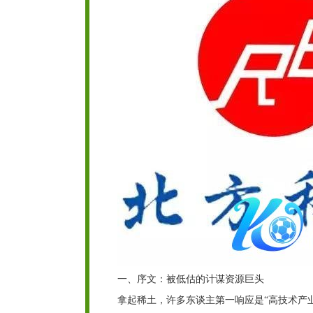
一、序文：被低估的计谋资源巨头
拿起稀土，许多东谈主第一响应是“高技术产