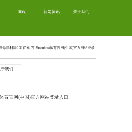
施
陈设
新闻资讯
关于我们
；归母净利润9.31亿元-万博manbext体育官网(中国)官方网站登录
关于我们
bext体育官网(中国)官方网站登录入口