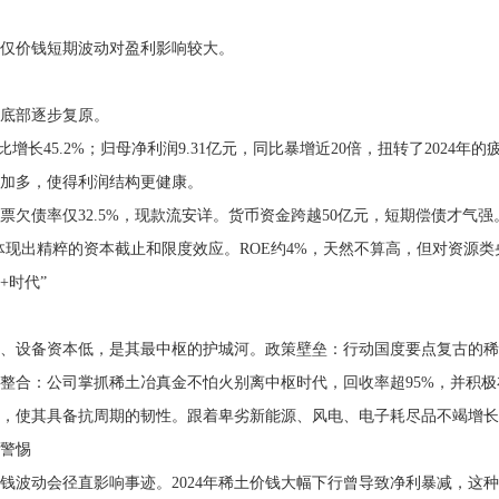
仅价钱短期波动对盈利影响较大。
底部逐步复原。
同比增长45.2%；归母净利润9.31亿元，同比暴增近20倍，扭转了2024年的
加多，使得利润结构更健康。
钞票欠债率仅32.5%，现款流安详。货币资金跨越50亿元，短期偿债才气
体现出精粹的资本截止和限度效应。ROE约4%，天然不算高，但对资源
+时代”
、设备资本低，是其最中枢的护城河。政策壁垒：行动国度要点复古的稀
整合：公司掌抓稀土冶真金不怕火别离中枢时代，回收率超95%，并积
布局，使其具备抗周期的韧性。跟着卑劣新能源、风电、电子耗尽品不竭增
警惕
钱波动会径直影响事迹。2024年稀土价钱大幅下行曾导致净利暴减，这