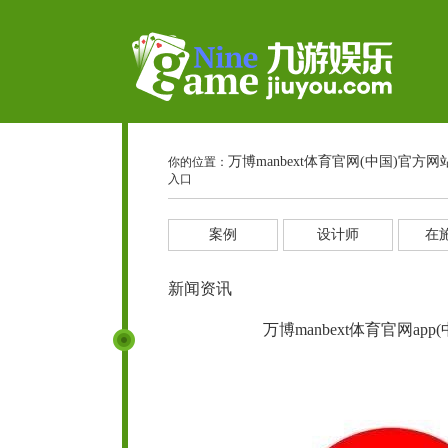
万博manbext体育官网(中国)官方
你的位置：
入口
案例
设计师
在
新闻资讯
万博manbext体育官网ap