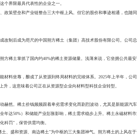
无疑是这个界限最具代表性的企业之一。
、政策壁垒和产业链整合三大中枢上风。但它的股价和事迹相通，也随同
年完成改制后成为咫尺的中国朔方稀土（集团）高技术股份有限公司。公司
朔方稀土掌抓了国内约40%的稀土资源储量。浅薄来说，它坐拥公共最
材料坐蓐，酿成了从资源到终局材料的完竣体系。2025年上半年，公司稀土
年上升，这意味着公司正在从资源型企业向材料型科技企业转型。
动赫然。稀土价钱频频跟着卑劣需求变化而剧烈波动，尤其是新能源汽车
望全年达50%）和储能产业彭胀影响，稀土需求稳步上升。稀土永磁材料
化科罚”，保管供需均衡。
稀土、盛和资源、南边稀土”为中枢的三大集团神气。朔方稀土的上风在