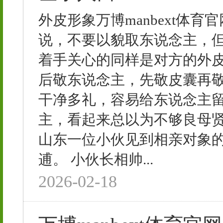
外皮形象万博manbext体
说，不要以貌取东说念主，
着手关心的同样是对方的外皮
后敬东说念主，先敬皮囊再敬
干净多礼，容易给东说念主
主，看起来总以为不够良母
山东一位小伙见到相亲对象
逋。 小伙长相帅...
2026-02-18