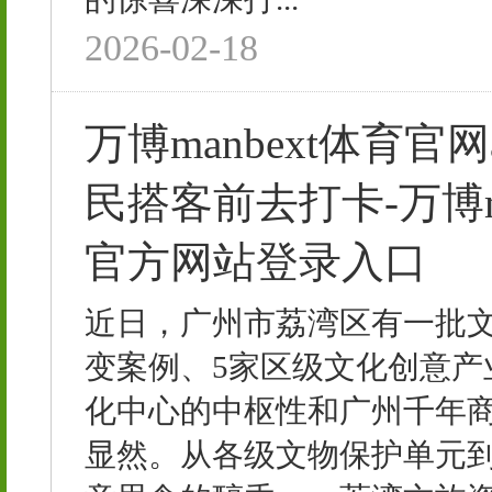
2026-02-18
万博manbext体育官
民搭客前去打卡-万博ma
官方网站登录入口
近日，广州市荔湾区有一批
变案例、5家区级文化创意产
化中心的中枢性和广州千年
显然。从各级文物保护单元