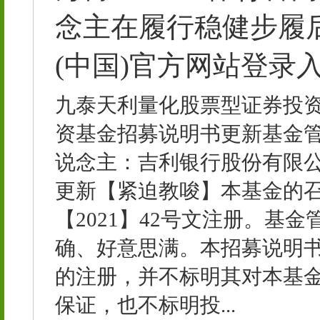
念主在履行稳健步履后-
(中国)官方网站登录
九泰天利量化股票型证券投
资基金招募说明书更新基金
说念主：吉利银行股份有限
更新【紧迫教唆】本基金的召
【2021】42号文注册。
确、好意思满。本招募说明
的注册，并不标明其对本基
保证，也不标明投...