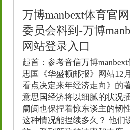
万博manbext体育官
委员会料到-万博manb
网站登录入口
起首：参考音信万博manbext
思国《华盛顿邮报》网站12月
看点决定来年经济走向》的著
意思国经济将以细腻的状况插
阛阓也保捏着惊东谈主的韧
这种情况能捏续多久？ 他们