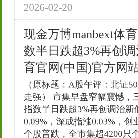
2026-02-20
现金万博manbext体
数半日跌超3%再创调治
育官网(中国)官方网
（原标题：A股午评：北证5
走强） 市集早盘窄幅震憾，
指数半日跌超3%再创调治新
0.09%，深成指涨0.03%
个股普跌，全市集超4200