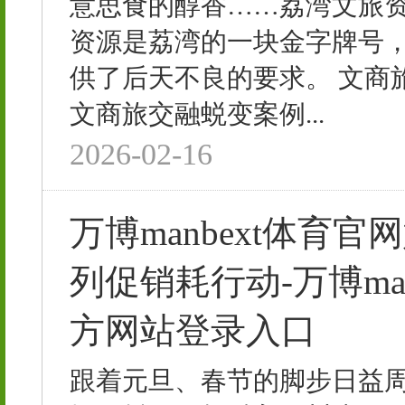
意思食的醇香……荔湾文旅资
资源是荔湾的一块金字牌号
供了后天不良的要求。 文商
文商旅交融蜕变案例...
2026-02-16
万博manbext体育官
列促销耗行动-万博man
方网站登录入口
跟着元旦、春节的脚步日益