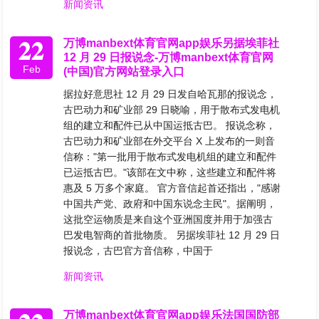
新闻资讯
22
万博manbext体育官网app娱乐另据埃菲社
12 月 29 日报说念-万博manbext体育官网
Feb
(中国)官方网站登录入口
据拉好意思社 12 月 29 日发自哈瓦那的报说念，
古巴动力和矿业部 29 日晓喻，用于散布式发电机
组的建立和配件已从中国运抵古巴。 报说念称，
古巴动力和矿业部在外交平台 X 上发布的一则音
信称："第一批用于散布式发电机组的建立和配件
已运抵古巴。"该部在文中称，这些建立和配件将
惠及 5 万多个家庭。 官方音信起首还指出，"感谢
中国共产党、政府和中国东说念主民"。据阐明，
这批空运物质是来自这个亚洲国度并用于加强古
巴发电智商的首批物质。 另据埃菲社 12 月 29 日
报说念，古巴官方音信称，中国于
新闻资讯
万博manbext体育官网app娱乐法国国防部