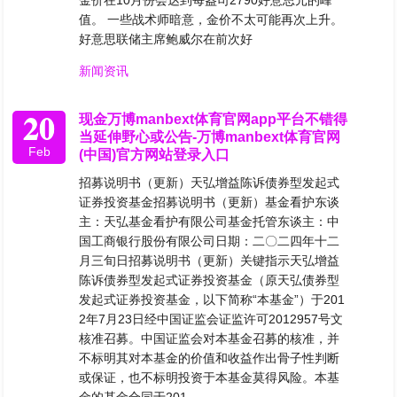
金价在10月份会达到每盎司2790好意思元的峰
值。 一些战术师暗意，金价不太可能再次上升。
好意思联储主席鲍威尔在前次好
新闻资讯
20
现金万博manbext体育官网app平台不错得
当延伸野心或公告-万博manbext体育官网
Feb
(中国)官方网站登录入口
招募说明书（更新）天弘增益陈诉债券型发起式
证券投资基金招募说明书（更新）基金看护东谈
主：天弘基金看护有限公司基金托管东谈主：中
国工商银行股份有限公司日期：二〇二四年十二
月三旬日招募说明书（更新）关键指示天弘增益
陈诉债券型发起式证券投资基金（原天弘债券型
发起式证券投资基金，以下简称“本基金”）于201
2年7月23日经中国证监会证监许可2012957号文
核准召募。中国证监会对本基金召募的核准，并
不标明其对本基金的价值和收益作出骨子性判断
或保证，也不标明投资于本基金莫得风险。本基