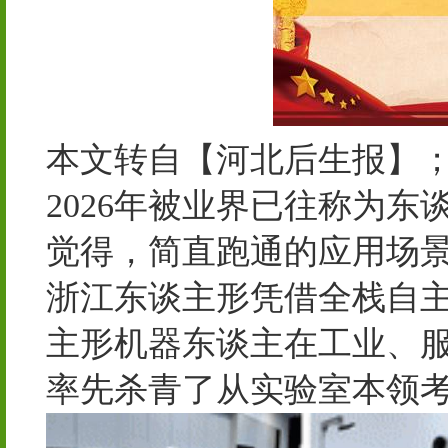
本文转自【河北后生报】；万博
2026年被业界已往称为东
觉得，简直跑通的应用场景
浙江东谈主形凭借全栈自主
主形机器东谈主在工业、服
率先杀青了从实验室本领