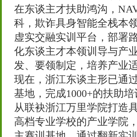
在东谈主才扶助鸿沟，NAV
科，欺诈具身智能全栈本
虚实交融实训平台，部署
化东谈主才本领训导与产
发、要领制定，培养产业
现在，浙江东谈主形已通过
基地，完成1000+的扶助
从联袂浙江万里学院打造
高档专业学校的产业学院
主赛训基地，通过翻新实