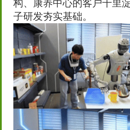
构、康养中心的客户千里
子研发夯实基础。