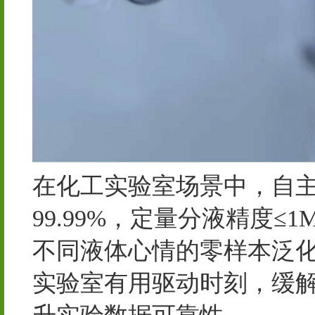
在化工实验室场景中，自主
99.99%，定量分液精度
不同液体心情的零样本泛化
实验室有用驱动时刻，缓