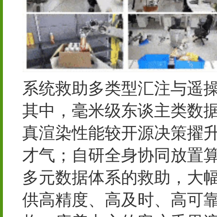
系统救助多类型汇注与遥
其中，毫米级东谈主类数
真渲染性能较开源决策擢升
才气；自研全身协同放置
多元数据体系的救助，大
供高精度、高及时、高可