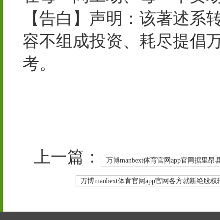
【告白】声明：该著述系
容不组成投资、耗尽提倡万博
考。
上一篇：
万博manbext体育官网app官网据里
万博manbext体育官网app官网各方就断绝