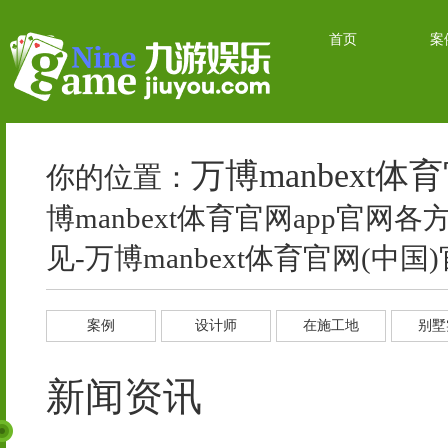
首页
案
万博manbext
你的位置：
博manbext体育官网app
见-万博manbext体育官网(中
案例
设计师
在施工地
别墅
新闻资讯