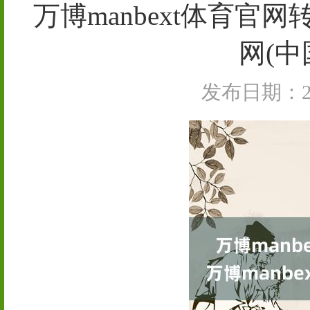
万博manbext体育官网转
网(
发布日期：202