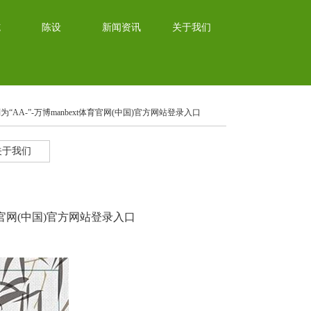
施
陈设
新闻资讯
关于我们
为“AA-”-万博manbext体育官网(中国)官方网站登录入口
关于我们
体育官网(中国)官方网站登录入口