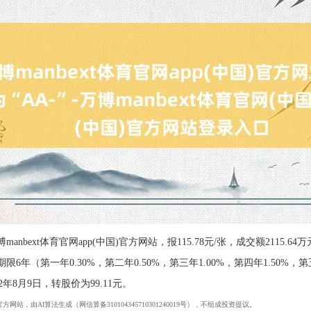
nbext体育官网app(中国)官方网站，报115.78元/张，成交额2115.64万
6年（第一年0.30%，第二年0.50%，第三年1.00%，第四年1.50%，
年8月9日，转股价为99.11元。
方网站，由AI算法生成（网信算备310104345710301240019号），不组成投资提议。