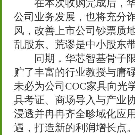
在本次收购完成后，华芯
公司业务发展，也将充分
风，改善上市公司钞票质
乱股东、荒谬是中小股东
同期，华芯智基骨子限度
贮了丰富的行业教授与庸碌的
未必为公司COC家具向光
具考证、商场导入与产业协
浸透并冉冉齐全畛域化应
遇，打造新的利润增长点