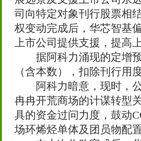
司向特定对象刊行股票相
权变动完成后，华芯智基
上市公司提供支援，提高
据阿科力涌现的定增预案
（含本数），扣除刊行用
阿科力暗意，现时，公司
冉冉开荒商场的计谋转型关
具的资金过问力度，鼓动C
场环烯烃单体及团员物配