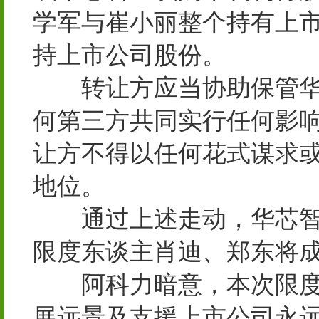
学军与崔小丽整个持有上市
持上市公司股份。
转让方应当协助保管华芯
何第三方共同实行任何影
让方不得以任何花式谋求
地位。
通过上述走动，华芯智基
限度东谈主肖迪、郑东将
阿科力暗意，本次限度权
展远景及支援上市公司永