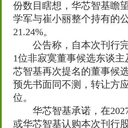
份数目瞎想，华芯智基瞻望
学军与崔小丽整个持有的公司
21.24%。
公告称，自本次刊行完成
1位非寂寞董事候选东谈主
芯智基再次提名的董事候
预先书面同不测，转让方应
位。
华芯智基承诺，在2027
或华芯智基认购本次刊行