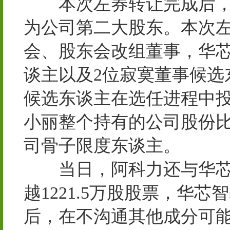
本次左券转让完成后，华
为公司第二大股东。本次
会、股东会改组董事，华芯
谈主以及2位寂寞董事候选
候选东谈主在选任进程中
小丽整个持有的公司股份比例将
司骨子限度东谈主。
当日，阿科力还与华芯智
越1221.5万股股票，华
后，在不沟通其他成分可